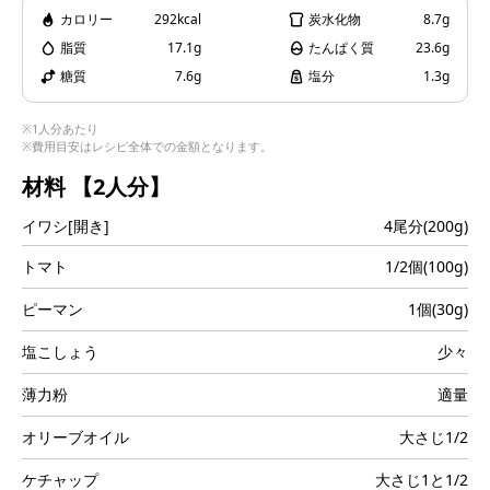
i
カロリー
292kcal
炭水化物
8.7g
脂質
17.1g
たんぱく質
23.6g
糖質
7.6g
塩分
1.3g
d
※1人分あたり
※費用目安はレシピ全体での金額となります。
材料
【2人分】
イワシ[開き]
4尾分(200g)
e
トマト
1/2個(100g)
ピーマン
1個(30g)
o
塩こしょう
少々
薄力粉
適量
オリーブオイル
大さじ1/2
ケチャップ
大さじ1と1/2