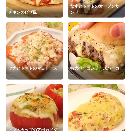
なすとトマトのオープンサ
チキンのピザ風
ンド
ツナとトマトのマヨトース
特大ベーコンチーズバーガ
ト
ー
トマトカップのアボカドグ