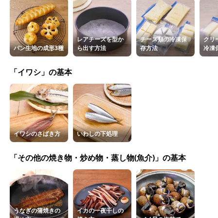
レアチーズを型か
チーズ類の冷凍保
クリ
パン生地の成形3種
ら出す方法
存方法
冷凍
「イワシ」の基本
イワシのさばき方
いわしの下処理
「その他の焼き物・炒め物・蒸し物(魚介)」の基本
うなぎの蒲焼きの
イカの一夜干しの