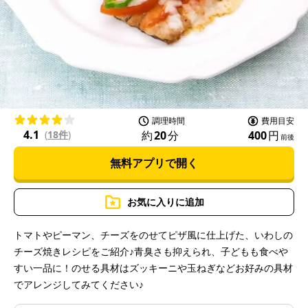
l
a
調理時間
費用目安
4.1
約
20
分
400
円
(
18件
)
前後
無料アプリで開く
y
お気に入りに追加
トマトやピーマン、チーズをのせてピザ風に仕上げた、いわしの
チーズ焼きレシピをご紹介♪青臭さも抑えられ、子どもも食べや
V
すい一品に！のせる具材はズッキーニや玉ねぎなどお好みの具材
でアレンジしてみてください♪