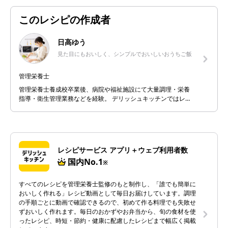
このレシピの作成者
日高ゆう
見た目にもおいしく、シンプルでおいしいおうちご飯
管理栄養士
管理栄養士養成校卒業後、病院や福祉施設にて大量調理・栄養
指導・衛生管理業務などを経験。 デリッシュキッチンではレシ
ピ開発に加え、小売向き合いのフードスタイリストとしてレシ
ピの提案やMD計画のサポートなどを行っています。 『見た目に
もおいしく、シンプルでおいしいおうちご飯』を心がけ、なに
げない日のごはんも料理をする人、食べる人が幸せな気持ちに
なれるよう、料理を考案しています。
レシピサービス アプリ＋ウェブ利用者数
国内No.1
※
すべてのレシピを管理栄養士監修のもと制作し、「誰でも簡単に
おいしく作れる」レシピ動画として毎日お届けしています。調理
の手順ごとに動画で確認できるので、初めて作る料理でも失敗せ
ずおいしく作れます。毎日のおかずやお弁当から、旬の食材を使
ったレシピ、時短・節約・健康に配慮したレシピまで幅広く掲載