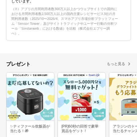
しています。
（※）アプリの月間利用者数300万人以上かつウェブサイトでの国内に
おける月間利用者数2,500万人以上の国内主要レシピサービス3社の月
間利用者数（2025/10〜2026/4、スマホアプリ市場分析プラットフォー
ム「Sensor Tower」及びサイトトラフィックやユーザー行動の分析ツ
ール「Similarweb」における数値）を比較（株式会社エブリー調
べ）。
プレゼント
もっと見る
✨ティファール炊飯器が
[PR]60秒の回答で豪華
アラジンのト
当たる！🎁
賞品をゲット！
当たるチャン