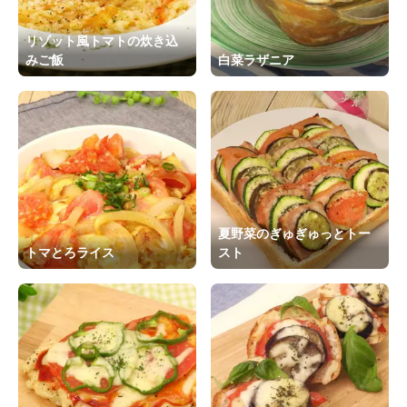
リゾット風トマトの炊き込
みご飯
白菜ラザニア
夏野菜のぎゅぎゅっとトー
トマとろライス
スト