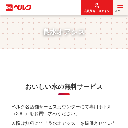
メ
イ
会員登録・ログイン
メニュー
ン
コ
ン
良水オアシス
テ
ン
ツ
に
移
動
おいしい水の無料サービス
ベルク各店舗サービスカウンターにて専用ボトル
（3.8L）をお買い求めください。
以降は無料にて「良水オアシス」を提供させていた