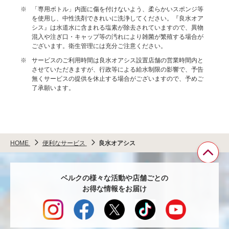
※
「専用ボトル」内面に傷を付けないよう、柔らかいスポンジ等
を使用し、中性洗剤できれいに洗浄してください。『良水オア
シス』は水道水に含まれる塩素が除去されていますので、異物
混入や注ぎ口・キャップ等の汚れにより雑菌が繁殖する場合が
ございます。衛生管理には充分ご注意ください。
※
サービスのご利用時間は良水オアシス設置店舗の営業時間内と
させていただきますが、行政等による給水制限の影響で、予告
無くサービスの提供を休止する場合がございますので、予めご
了承願います。
HOME
便利なサービス
良水オアシス
ペ
ベルクの様々な活動や店舗ごとの
ー
お得な情報をお届け
ジ
TO
へ
戻