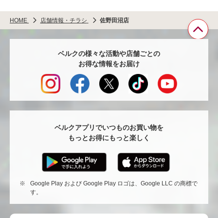
HOME
店舗情報・チラシ
佐野田沼店
ペ
ベルクの様々な活動や店舗ごとの
ー
お得な情報をお届け
ジ
TO
へ
戻
る
ベルクアプリでいつものお買い物を
もっとお得にもっと楽しく
※
Google Play および Google Play ロゴは、Google LLC の商標で
す。