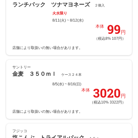
ランチパック ツナマヨネーズ
２個入
火水限り
8/11(火) ~ 8/12(水)
99
本体
円
（税込8% 107円）
サントリー
金麦 ３５０ｍｌ
ケース２４本
8/5(水) ~ 8/16(日)
3020
本体
円
（税込10% 3322円）
フジッコ
塩こんぶ トライアルパック