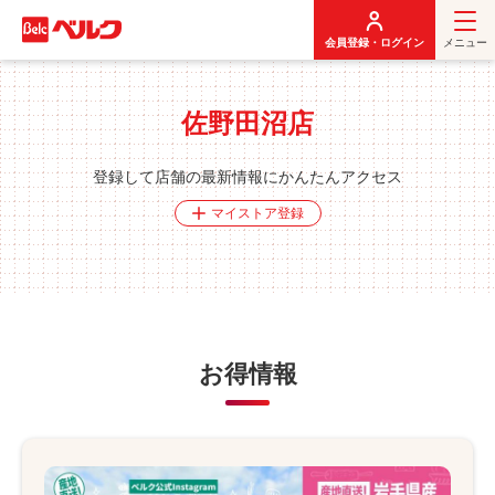
メ
イ
会員登録・ログイン
メニュー
ン
コ
ン
佐野田沼店
テ
ン
ツ
登録して店舗の最新情報にかんたんアクセス
に
マイストア登録
移
動
お得情報