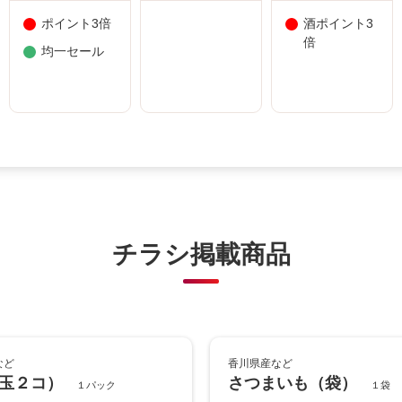
ポイント3倍
酒ポイント3
倍
均一セール
チラシ掲載商品
など
香川県産など
玉２コ）
さつまいも（袋）
１パック
１袋