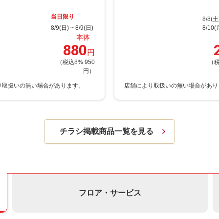
当日限り
8/8(土
8/9(日) ~ 8/9(日)
8/10(
本体
880
円
（税込8% 950
（税
円）
チラシ掲載商品一覧を見る
フロア・サービス