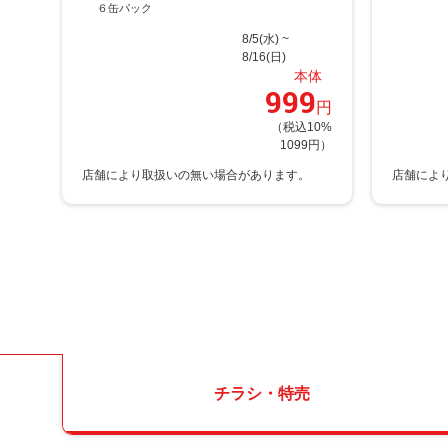
６缶パック
8/5(水) ~
8/16(日)
本体
999
円
（税込10%
1099円）
チラシ・特売