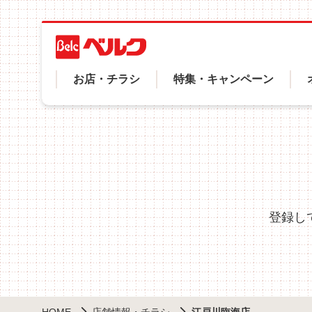
メ
イ
ン
コ
ヘ
ン
お店・チラシ
特集・キャンペーン
テ
ッ
ン
ツ
ダ
に
ー
移
動
メ
ニ
登録し
ュ
ー