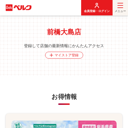
メ
イ
会員登録・ログイン
メニュー
ン
コ
ン
前橋大島店
テ
ン
ツ
登録して店舗の最新情報にかんたんアクセス
に
マイストア登録
移
動
お得情報