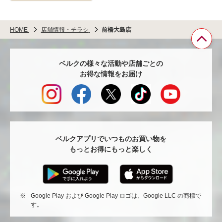
HOME
店舗情報・チラシ
前橋大島店
ペ
ベルクの様々な活動や店舗ごとの
ー
お得な情報をお届け
ジ
TO
へ
戻
る
ベルクアプリでいつものお買い物を
もっとお得にもっと楽しく
※
Google Play および Google Play ロゴは、Google LLC の商標で
す。