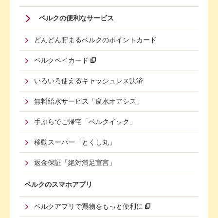
Footer
ベルクの便利なサービス
Menu
どんどん貯まるベルクのポイントカード
Second
ベルクペイカード
いろいろ使えるキャッシュレス決済
無料給水サービス「良水オアシス」
手ぶらでご帰宅「ベルクイック」
移動スーパー「とくし丸」
返金保証「絶対満足宣言」
ベルクのスマホアプリ
ベルクアプリで買物をもっと便利に