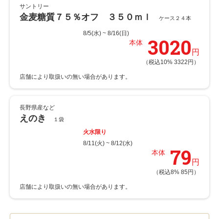
サントリー
金麦糖質７５％オフ ３５０ｍｌ
ケース２４本
8/5(水) ~ 8/16(日)
3020
本体
円
（税込10% 3322円）
長野県産など
えのき
１袋
火水限り
8/11(火) ~ 8/12(水)
79
本体
円
（税込8% 85円）