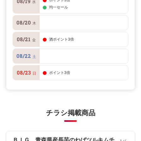
08/19
ポイント3倍
水
均一セール
08/20
木
08/21
酒ポイント3倍
金
08/22
土
08/23
ポイント3倍
日
チラシ掲載商品
ＢＩＧ 青森県産長芋のねばツルキムチ
１パ