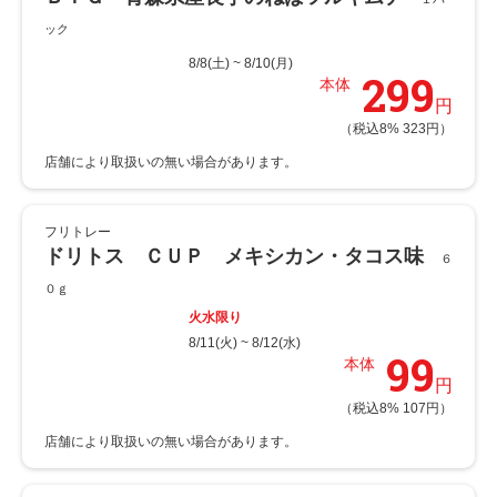
ック
8/8(土) ~ 8/10(月)
299
本体
円
（税込8% 323円）
フリトレー
ドリトス ＣＵＰ メキシカン・タコス味
６
０ｇ
火水限り
8/11(火) ~ 8/12(水)
99
本体
円
（税込8% 107円）