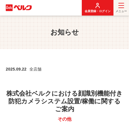
メ
イ
会員登録・ログイン
メニュー
ン
コ
ン
お知らせ
テ
ン
ツ
に
移
動
2025.09.22
全店舗
株式会社ベルクにおける顔識別機能付き
防犯カメラシステム設置/稼働に関する
ご案内
その他