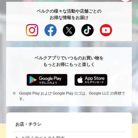
ペ
ベルクの様々な活動や店舗ごとの
ー
お得な情報をお届け
ジ
TO
へ
戻
る
ベルクアプリでいつものお買い物を
もっとお得にもっと楽しく
※
Google Play および Google Play ロゴは、Google LLC の商標で
す。
Footer
お店・チラシ
First