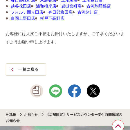
春日部緑町店
東越谷店
上尾東店
上尾春日店
越谷花田店
浦和根岸店
岩槻宮町店
古河駒羽根店
フォルテ間々田店
春日部梅田店
古河諸川店
白岡上野田店
杉戸下高野店
お客様には大変ご不便をお掛けいたしますが、ご了承くださいま
すようお願い申し上げます。
一覧に戻る
HOME
お知らせ
【店舗限定】サービスカウンター受付時間短縮の
お知らせ