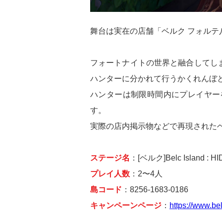
舞台は実在の店舗「ベルク フォル
フォートナイトの世界と融合してし
ハンターに分かれて行うかくれんぼ
ハンターは制限時間内にプレイヤー
す。
実際の店内掲示物などで再現された
ステージ名
：[ベルク]Belc Island : H
プレイ人数
：2〜4人
島コード
：8256-1683-0186
キャンペーンページ
：
https://www.bel