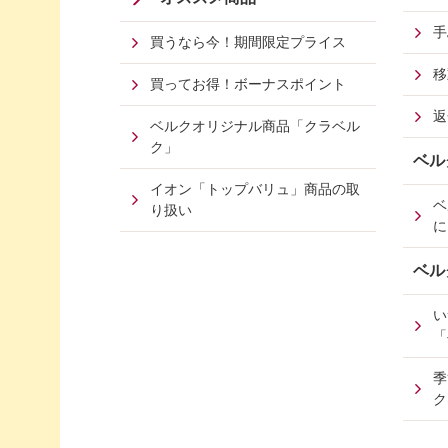
手
買うなら今！期間限定プライス
移
買ってお得！ボーナスポイント
返
ベルクオリジナル商品「クラベル
ク」
ベル
イオン「トップバリュ」商品の取
ベ
り扱い
に
ベル
い
「
季
ク