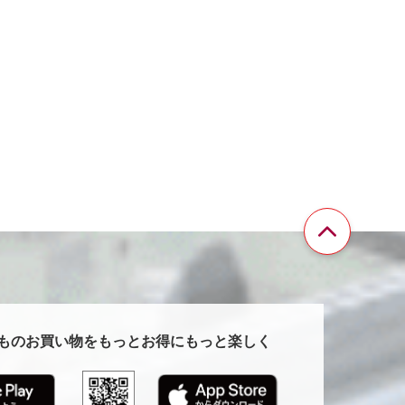
ペ
ー
ジ
TOP
ものお買い物を
もっとお得にもっと楽しく
へ
戻
る