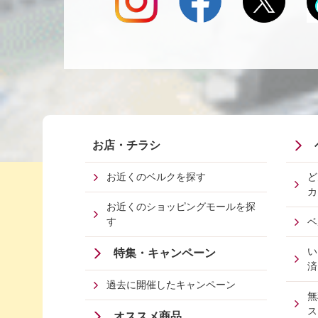
Footer
Fo
お店・チラシ
First
Me
お近くのベルクを探す
ど
カ
Menu
Se
お近くのショッピングモールを探
す
ベ
い
特集・キャンペーン
済
過去に開催したキャンペーン
無
ス
オススメ商品