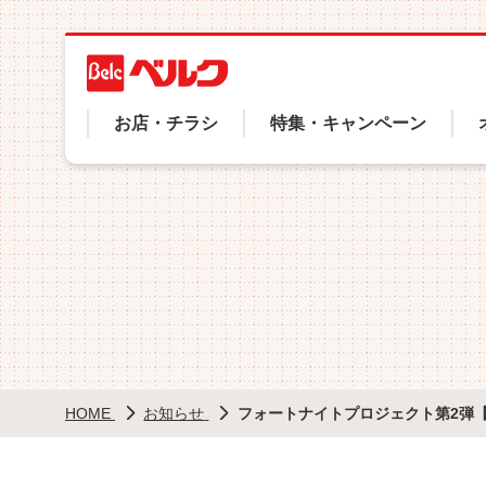
メ
イ
ン
コ
ヘ
ン
お店・チラシ
特集・キャンペーン
テ
ッ
ン
ツ
ダ
に
ー
移
動
メ
ニ
ュ
HOME
お知らせ
フォートナイトプロジェクト第2弾【[ベルク]
ー