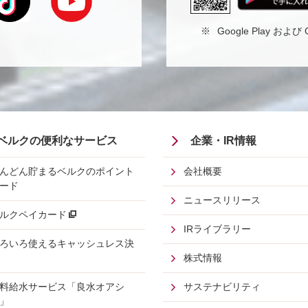
※
Google Play および
oter
Footer
ベルクの便利なサービス
企業・IR情報
nu
Menu
んどん貯まるベルクのポイント
会社概要
ード
cond
Third
ニュースリリース
ルクペイカード
IRライブラリー
ろいろ使えるキャッシュレス決
株式情報
料給水サービス「良水オアシ
サステナビリティ
」