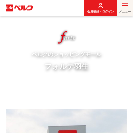
メ
イ
会員登録・ログイン
メニュー
ン
コ
ン
テ
ン
ツ
に
ベルクのショッピングモール
移
フォルテ羽生
動