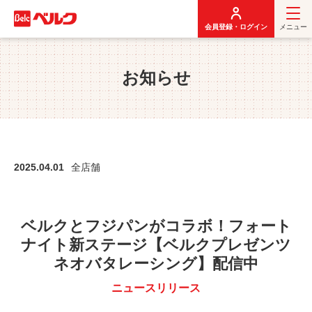
メ
イ
会員登録・ログイン
メニュー
ン
コ
ン
お知らせ
テ
ン
ツ
に
移
動
2025.04.01
全店舗
ベルクとフジパンがコラボ！フォート
ナイト新ステージ【ベルクプレゼンツ
ネオバタレーシング】配信中
ニュースリリース