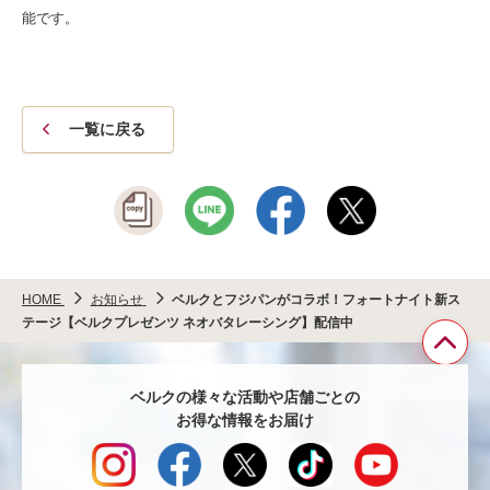
能です。
一覧に戻る
HOME
お知らせ
ベルクとフジパンがコラボ！フォートナイト新ス
テージ【ベルクプレゼンツ ネオバタレーシング】配信中
ペ
ベルクの様々な活動や店舗ごとの
ー
お得な情報をお届け
ジ
TO
へ
戻