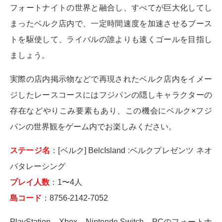
フォートナイトの世界と融合し、すべてが巨大化してし
まったベルク店内で、一定時間速度を加速させるブース
トを駆使して、ライバルの誰よりも速くゴールを目指し
ましょう。
実際の店内掲示物などで再現されたベルク店内をイメー
ジしたレースコースにはフジパンの隠しキャラクターの
存在などやりこみ要素もあり、この機会にベルク×フジ
パンの世界観をゲーム内でお楽しみください。
ステージ名
：[ベルク] BelcIsland :ベルクプレゼンツ ネオ
バタレーシング
プレイ人数
：1〜4人
島コード
：8756-2142-7052
PlayStation、Xbox、Nintendo Switch、PCのフォートナ