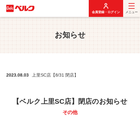
メ
イ
会員登録・ログイン
メニュー
ン
コ
ン
お知らせ
テ
ン
ツ
に
移
動
2023.08.03
上里SC店【8/31 閉店】
【ベルク上里SC店】閉店のお知らせ
その他