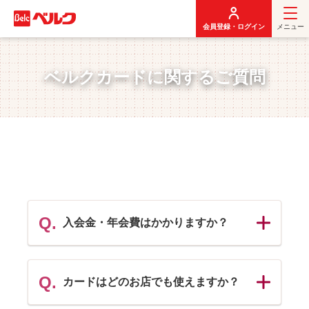
メ
イ
会員登録・ログイン
メニュー
ン
コ
ン
ベルクカードに関するご質問
テ
ン
ツ
に
移
動
Q.
入会金・年会費はかかりますか？
パ
ネ
ル
Q.
カードはどのお店でも使えますか？
を
パ
開