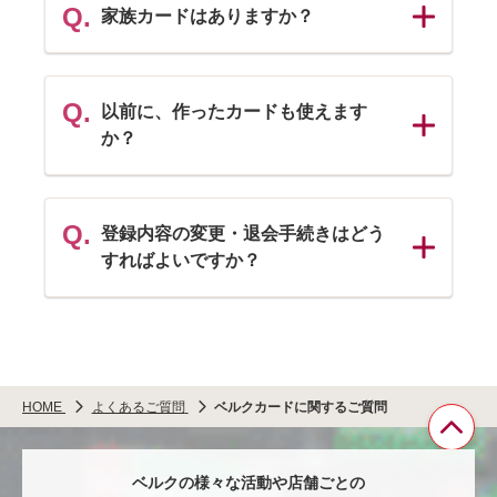
を
Q.
家族カードはありますか？
開
パ
く
ネ
ル
Q.
以前に、作ったカードも使えます
を
か？
開
パ
く
ネ
ル
を
Q.
登録内容の変更・退会手続きはどう
開
すればよいですか？
パ
く
ネ
ル
を
開
く
HOME
よくあるご質問
ベルクカードに関するご質問
ペ
ベルクの様々な活動や店舗ごとの
ー