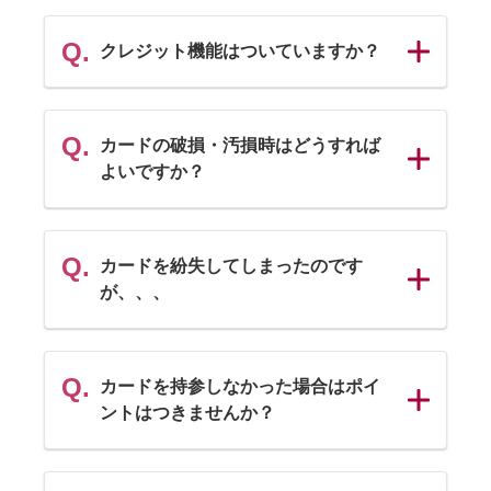
ネ
く
ル
Q.
クレジット機能はついていますか？
を
パ
開
ネ
く
ル
Q.
カードの破損・汚損時はどうすれば
を
よいですか？
開
パ
く
ネ
ル
を
Q.
カードを紛失してしまったのです
開
が、、、
パ
く
ネ
ル
を
Q.
カードを持参しなかった場合はポイ
開
ントはつきませんか？
パ
く
ネ
ル