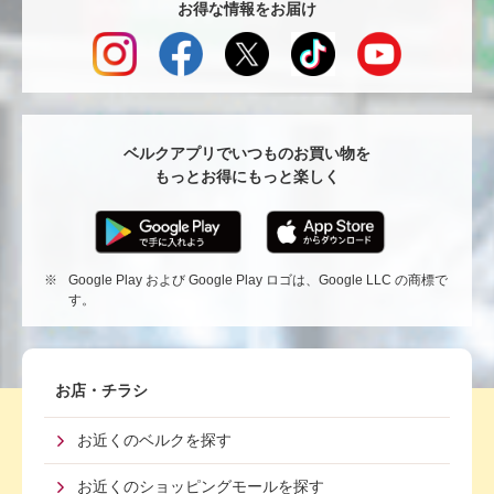
お得な情報をお届け
ジ
TO
へ
戻
る
ベルクアプリでいつものお買い物を
もっとお得にもっと楽しく
※
Google Play および Google Play ロゴは、Google LLC の商標で
す。
Footer
お店・チラシ
First
お近くのベルクを探す
Menu
お近くのショッピングモールを探す